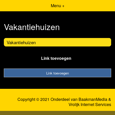
Menu +
Vakantiehuizen
Vakantiehuizen
Link toevoegen
Link toevoegen
Copyright © 2021 Onderdeel van
BaakmanMedia
&
Vrolijk Internet Services