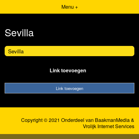
Menu +
Sevilla
Sevilla
Link toevoegen
Link toevoegen
Copyright © 2021 Onderdeel van
BaakmanMedia
&
Vrolijk Internet Services