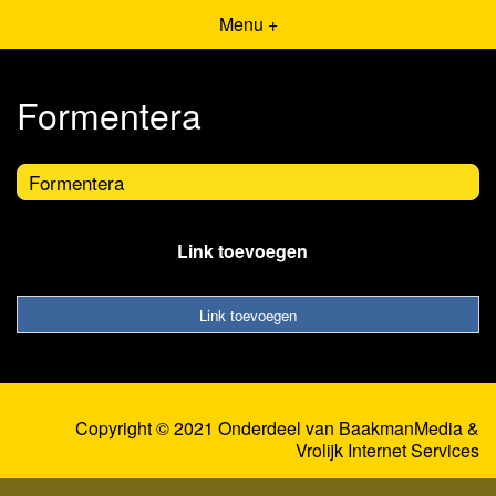
Menu +
Formentera
Formentera
Link toevoegen
Link toevoegen
Copyright © 2021 Onderdeel van
BaakmanMedia
&
Vrolijk Internet Services