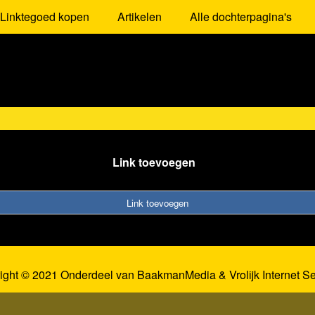
Linktegoed kopen
Artikelen
Alle dochterpagina's
Link toevoegen
Link toevoegen
ight © 2021 Onderdeel van
BaakmanMedia
&
Vrolijk Internet S